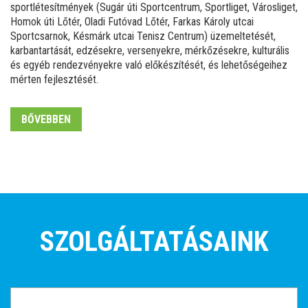
sportlétesítmények (Sugár úti
S
portcentrum, Sportliget, Városliget,
H
omok úti
L
őtér, Oladi Futóvad
L
őtér, Farkas Károly utcai
S
portcsarnok,
Késmárk utcai Tenisz Centrum
) üzemeltetését,
karbantartását, edzésekre, versenyekre, mérkőzésekre, kulturális
és egyéb rendezvényekre való előkészítését, és lehetőségeihez
mérten fejlesztését.
BŐVEBBEN
SZOLGÁLTATÁSAINK