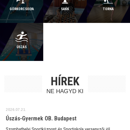
GÖRKORCSOLYA
SAKK
TORNA
ÚSZÁS
HÍREK
NE HAGYD KI
2026.07.21.
Úszás-Gyermek OB. Budapest
Szombathelyi Sportközpont és Sportiskola versenyzői jól