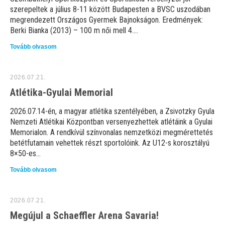
szerepeltek a július 8-11 között Budapesten a BVSC uszodában
megrendezett Országos Gyermek Bajnokságon. Eredmények:
Berki Bianka (2013) – 100 m női mell 4....
Tovább olvasom
2026.07.21.
Atlétika-Gyulai Memorial
2026.07.14-én, a magyar atlétika szentélyében, a Zsivotzky Gyula
Nemzeti Atlétikai Központban versenyezhettek atlétáink a Gyulai
Memorialon. A rendkívül színvonalas nemzetközi megmérettetés
betétfutamain vehettek részt sportolóink. Az U12-s korosztályú
8×50-es...
Tovább olvasom
2026.07.21.
Megújul a Schaeffler Arena Savaria!