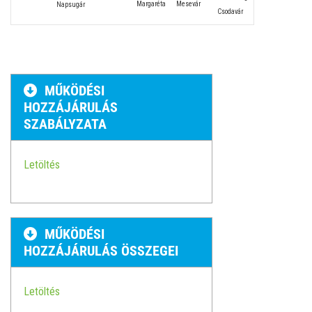
Margaréta
Mesevár
Napsugár
Csodavár
MŰKÖDÉSI
HOZZÁJÁRULÁS
SZABÁLYZATA
Letöltés
MŰKÖDÉSI
HOZZÁJÁRULÁS ÖSSZEGEI
Letöltés