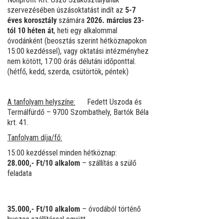
szervezésében úszásoktatást indít az
5-7
éves korosztály
számára
2026. március 23-
tól
10 héten át
, heti egy alkalommal
óvodánként (beosztás szerint hétköznapokon
15:00 kezdéssel), vagy oktatási intézményhez
nem kötött, 17:00 órás délutáni időponttal.
(hétfő, kedd, szerda, csütörtök, péntek)
A tanfolyam helyszíne:
Fedett Uszoda és
Termálfürdő – 9700 Szombathely, Bartók Béla
krt. 41.
Tanfolyam díja/fő:
15:00 kezdéssel minden hétköznap:
28.000,- Ft/10 alkalom
– szállítás a szülő
feladata
35.000,- Ft/10 alkalom
– óvodából történő