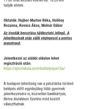
17.00 órás kezdés esetén kb. 18.20-kor
tudják elvinni.
Oktatók:
Hujber-Marton Réka, Hollósy
Rozanna, Kovács Ákos, Molnár Gábor
Az
óvodák beosztása tájékoztató jellegű. A
jelentkezések után válik véglegessé a pontos
menetrend
.
Jelentkezni az alábbi oldalon lehet
regisztráció után:
https://sportiskola.szombathelysport.hu/
A honlapon lehetőség van a pénztárba történő
belépés előtt egyidejűleg több gyermek
jelentkezésére is, közvetlen bankkártyás,
illetve átutalásos fizetési mód között
választhatnak.