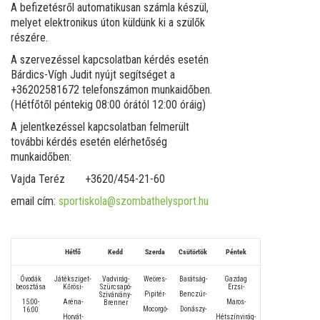
A befizetésről automatikusan számla készül,
melyet elektronikus úton küldünk ki a szülők
részére.
A szervezéssel kapcsolatban kérdés esetén
Bárdics-Vígh Judit nyújt segítséget a
+36202581672 telefonszámon munkaidőben.
(Hétfőtől péntekig 08:00 órától 12:00 óráig)
A jelentkezéssel kapcsolatban felmerült
további kérdés esetén elérhetőség
munkaidőben:
Vajda Teréz +3620/454-21-60
email cím:
sportiskola@szombathelysport.hu
Hétfő
Kedd
Szerda
Csütörtök
Péntek
Óvodák
Játéksziget-
Vadvirág-
Weöres-
Barátság-
Gazdag
beosztása
Kőrösi-
Szürcsapó-
Erzsi-
Pipitér-
Benczúr-
Szivárvány-
15:00-
Aréna-
Maros-
Brenner
Mocorgó-
Donászy-
16:00
Horvát-
Hétszínvirág-