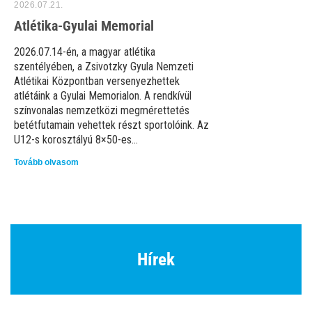
2026.07.21.
Atlétika-Gyulai Memorial
2026.07.14-én, a magyar atlétika
szentélyében, a Zsivotzky Gyula Nemzeti
Atlétikai Központban versenyezhettek
atlétáink a Gyulai Memorialon. A rendkívül
színvonalas nemzetközi megmérettetés
betétfutamain vehettek részt sportolóink. Az
U12-s korosztályú 8×50-es...
Tovább olvasom
Hírek