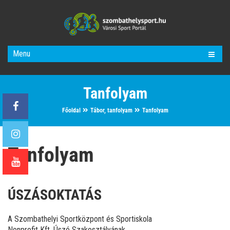
Menu
Tanfolyam
Főoldal
Tábor, tanfolyam
Tanfolyam
Tanfolyam
ÚSZÁSOKTATÁS
A Szombathelyi Sportközpont és Sportiskola
Nonprofit Kft. Úszó Szakosztályának