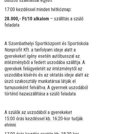
buszos szállítással együtt
17:00 kezdéssel minden hétköznap:
28.000,- Ft/10 alkalom
– szállítás a szülő
feladata
A Szombathelyi Sportközpont és Sportiskola
Nonprofit Kft. a tanfolyam ideje alatt a
gyerekeket igény esetén autóbusszal az
intézményből a fedett uszodába szállítja. A
gyerekek felügyeletét az intézménytől az
uszodába kísérés és az oktatás ideje alatt az
úszó szakosztály munkatársai látják el
turnusonként felváltva. A gyermek uszodából
történő hazaszállítása a szülő feladata.
A szülők az uszodából a gyerekeket
15:00 órás kezdéssel kb. 16:20-kor tudják
elvinni.