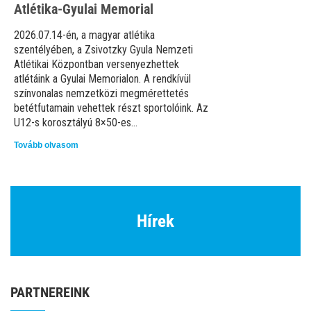
Atlétika-Gyulai Memorial
2026.07.14-én, a magyar atlétika
szentélyében, a Zsivotzky Gyula Nemzeti
Atlétikai Központban versenyezhettek
atlétáink a Gyulai Memorialon. A rendkívül
színvonalas nemzetközi megmérettetés
betétfutamain vehettek részt sportolóink. Az
U12-s korosztályú 8×50-es...
Tovább olvasom
Hírek
PARTNEREINK