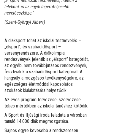
„A sport nemcsak testnevelés, hanem a
léleknek is az egyik legerőteljesebb
nevelőeszköze.”
(Szent-Györgyi Albert)
A diáksport tehát az iskolai testnevelés –
„élsport”, és szabadidősport –
versenyrendszere. A diákolimpiai
rendezvények jelentik az „élsport” kategóriát,
az egyéb, nem továbbjutásos rendezvények,
fesztiválok a szabadidősport kategóriát. A
hangsúly a mozgásos tevékenységekre, az
egészséges életmóddal kapcsolatos
szokások kialakítására helyeződik.
Az éves program tervezése, szervezése
teljes mértékben az iskolai tanévhez kötődik.
A Sport és Ifjúsági Iroda feladata a városban
tanuló 14.000 diák megmozgatása.
Sajnos egyre kevesebb a rendszeresen