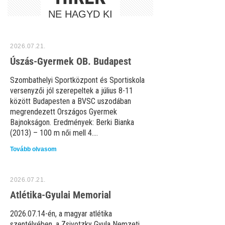
NE HAGYD KI
2026.07.21.
Úszás-Gyermek OB. Budapest
Szombathelyi Sportközpont és Sportiskola
versenyzői jól szerepeltek a július 8-11
között Budapesten a BVSC uszodában
megrendezett Országos Gyermek
Bajnokságon. Eredmények: Berki Bianka
(2013) – 100 m női mell 4....
Tovább olvasom
2026.07.21.
Atlétika-Gyulai Memorial
2026.07.14-én, a magyar atlétika
szentélyében, a Zsivotzky Gyula Nemzeti