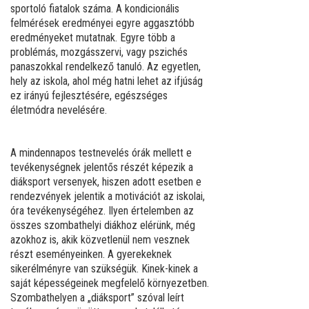
sportoló fiatalok száma. A kondicionális
felmérések eredményei egyre aggasztóbb
eredményeket mutatnak. Egyre több a
problémás, mozgásszervi, vagy pszichés
panaszokkal rendelkező tanuló. Az egyetlen,
hely az iskola, ahol még hatni lehet az ifjúság
ez irányú fejlesztésére, egészséges
életmódra nevelésére.
A mindennapos testnevelés órák mellett e
tevékenységnek jelentős részét képezik a
diáksport versenyek, hiszen adott esetben e
rendezvények jelentik a motivációt az iskolai,
óra tevékenységéhez. Ilyen értelemben az
összes szombathelyi diákhoz elérünk, még
azokhoz is, akik közvetlenül nem vesznek
részt eseményeinken. A gyerekeknek
sikerélményre van szükségük. Kinek-kinek a
saját képességeinek megfelelő környezetben.
Szombathelyen a „diáksport” szóval leírt