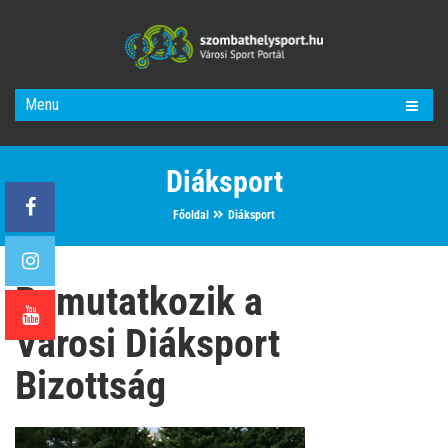
Menu
Diáksport
Főoldal
Diáksport
Bemutatkozik a
Városi Diáksport
Bizottság