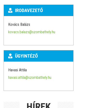
IRODAVEZETŐ
Kovács Balázs
kovacs.balazs@szombathely.hu
ÜGYINTÉZŐ
Havasi Attila
havasi.attila@szombathely.hu
HÍREK