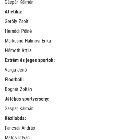
Gáspár Kálmán
Atlétika:
Geröly Zsolt
Hernádi Pálné
Márkusné Halmosi Erika
Németh Attila
Extrém és jeges sportok:
Varga Jenő
Floorball:
Bognár Zoltán
Játékos sportverseny:
Gáspár Kálmán
Kézilabda:
Fancsali András
Mátés István