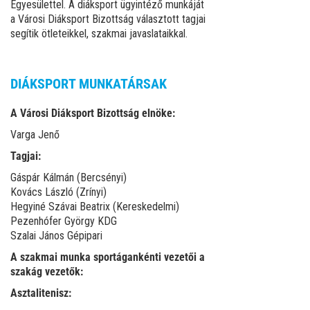
Egyesülettel. A diáksport ügyintéző munkáját
a Városi Diáksport Bizottság választott tagjai
segítik ötleteikkel, szakmai javaslataikkal.
DIÁKSPORT MUNKATÁRSAK
A Városi Diáksport Bizottság elnöke:
Varga Jenő
Tagjai:
Gáspár Kálmán (Bercsényi)
Kovács László (Zrínyi)
Hegyiné Szávai Beatrix (Kereskedelmi)
Pezenhófer György KDG
Szalai János Gépipari
A szakmai munka sportágankénti vezetői a
szakág vezetők:
Asztalitenisz: