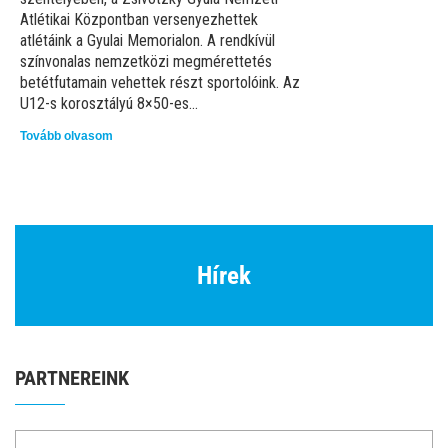
Atlétikai Központban versenyezhettek
atlétáink a Gyulai Memorialon. A rendkívül
színvonalas nemzetközi megmérettetés
betétfutamain vehettek részt sportolóink. Az
U12-s korosztályú 8×50-es...
Tovább olvasom
Hírek
PARTNEREINK