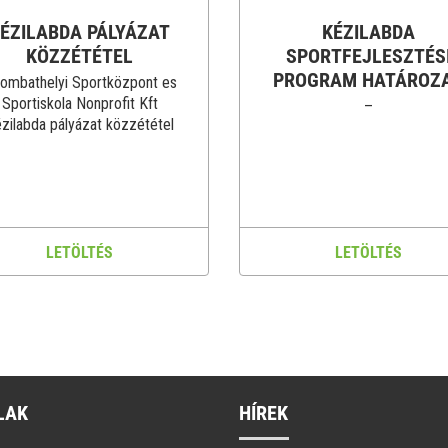
ÉZILABDA PÁLYÁZAT
KÉZILABDA
KÖZZÉTÉTEL
SPORTFEJLESZTÉS
PROGRAM HATÁROZ
ombathelyi Sportközpont es
Sportiskola Nonprofit Kft
–
zilabda pályázat közzététel
LETÖLTÉS
LETÖLTÉS
LAK
HÍREK