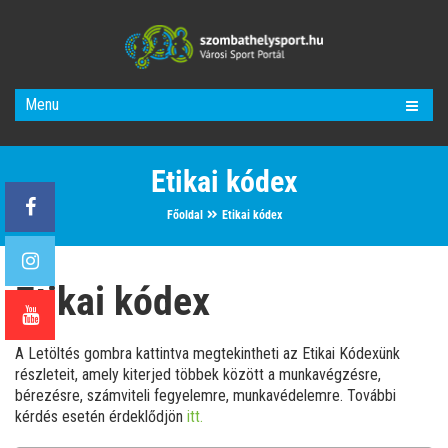
Menu
Etikai kódex
Főoldal
Etikai kódex
Etikai kódex
A Letöltés gombra kattintva megtekintheti az Etikai Kódexünk
részleteit, amely kiterjed többek között a munkavégzésre,
bérezésre, számviteli fegyelemre, munkavédelemre. További
kérdés esetén érdeklődjön
itt.