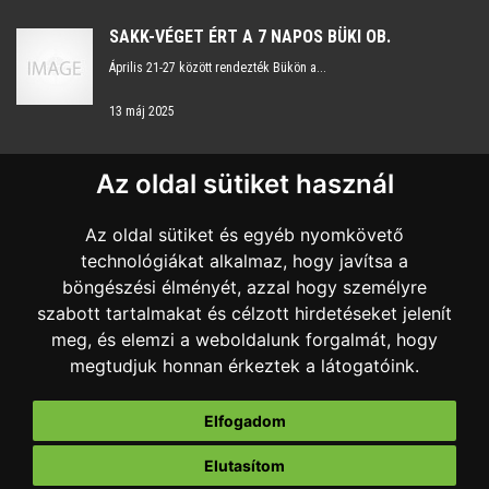
SAKK-VÉGET ÉRT A 7 NAPOS BÜKI OB.
Április 21-27 között rendezték Bükön a...
13 máj 2025
Az oldal sütiket használ
KAPCSOLAT
Az oldal sütiket és egyéb nyomkövető
Nyitvatartás:
H-P 8:00 - 16:00
technológiákat alkalmaz, hogy javítsa a
böngészési élményét, azzal hogy személyre
+36 20 959 7483
szabott tartalmakat és célzott hirdetéseket jelenít
meg, és elemzi a weboldalunk forgalmát, hogy
sportkozpont@szombathelysport.hu
megtudjuk honnan érkeztek a látogatóink.
9700 Szombathely, Sugár út 18.
Elfogadom
Elutasítom
Impresszum
Adatvédelmi tájékoztató