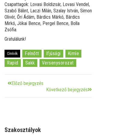
Csapattagok: Lovasi Boldizsár, Lovasi Vendel,
Szabó Bálint, Laczi Milán, Szalay István, Simon
Olivér, Őri Ádám, Bárdics Márkó, Bárdics
Mirkó, Jókai Bence, Pergel Bence, Bolla
Zsófia.
Gratulálunk!
Felnőtt
Ifjúsági
Kimle
Címkék
Rapid
Sakk
Versenysorozat
Előző bejegyzés
Következő bejegyzés
Szakosztályok