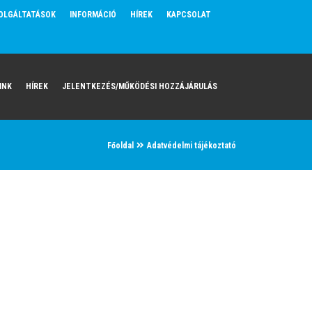
OLGÁLTATÁSOK
INFORMÁCIÓ
HÍREK
KAPCSOLAT
INK
HÍREK
JELENTKEZÉS/MŰKÖDÉSI HOZZÁJÁRULÁS
Főoldal
Adatvédelmi tájékoztató