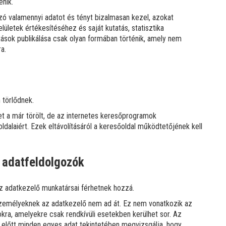
énik.
ó valamennyi adatot és tényt bizalmasan kezel, azokat
elületek értékesítéséhez és saját kutatás, statisztika
tások publikálása csak olyan formában történik, amely nem
a.
 törlődnek.
t a már törölt, de az internetes keresőprogramok
dalaiért. Ezek eltávolításáról a keresőoldal működtetőjének kell
 adatfeldolgozók
z adatkezelő munkatársai férhetnek hozzá.
személyeknek az adatkezelő nem ad át. Ez nem vonatkozik az
okra, amelyekre csak rendkívüli esetekben kerülhet sor. Az
 előtt minden egyes adat tekintetében megvizsgálja, hogy