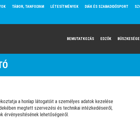
YOK
TÁBOR, TANFOLYAM
LÉTESÍTMÉNYEK
DIÁK ÉS SZABADIDŐSPORT
SZ
BEMUTATKOZÁS
EDZŐK
BÜSZKESÉGE
TÓ
oztatja a honlap látogatóit a személyes adatok kezelése
dekében megtett szervezési és technikai intézkedéseiről,
zok érvényesítésének lehetőségeiről.