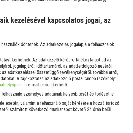
aik kezelésével kapcsolatos jogai, az
használók döntenek. Az adatkezelés jogalapja a felhasználók
tatást kérhetnek. Az adatkezelő kérésre tájékoztatást ad az
éljáról, jogalapjáról, időtartamáról, az adatfeldolgozó nevéről,
s az adatkezeléssel összefüggő tevékenységéről, továbbá arról,
datokat. A tájékoztatás az adatkezelő postai címén (székhely:
athelysport.hu
e-mail címen kérhető.
lhasználó személyes adatainak helyesbítését és törlését is.
e esetén, valamint a felhasználó saját kérésére a hozzá tartozó
désétől számított következő munkanapot követő 24 órán belül