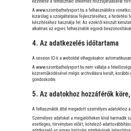
kezelése a felhasználó önkéntes hozzájárulásával tört
A www.szombathelysport.hu a felhasználókra vonatkoz
kizárólag a szolgáltatásai fejlesztéséhez, a hirdetési f
készítéséhez használja fel. Az ezekről készült kimuta
alkalmas az egyes felhasználók egyedi beazonosításár
4. Az adatkezelés időtartama
A session ID-k a weboldal elhagyásakor automatikusan
A www.szombathelysport.hu nem vállalja a felelőssége
közreműködésével mégis archiválásra került, korábbi ol
gondoskodni.
5. Az adatokhoz hozzáférők köre,
A felhasználók által megadott személyes adatokhoz a
Személyes adatokat a megjelölteken kívül harmadik 
esetleges, törvényben előírt, kötelező adattovábbítás
adatkezelő az egyes hatósági adatkérések teljesítése