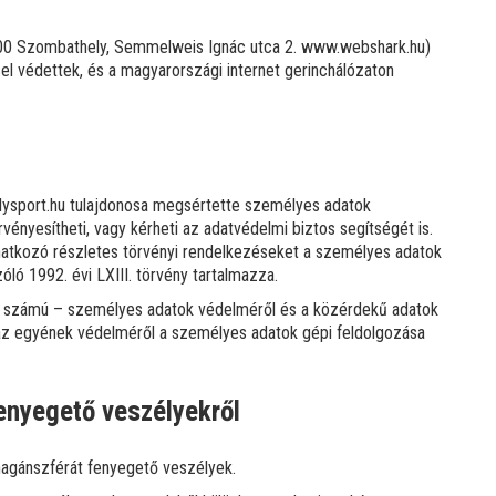
700 Szombathely, Semmelweis Ignác utca 2. www.webshark.hu)
el védettek, és a magyarországi internet gerinchálózaton
elysport.hu tulajdonosa megsértette személyes adatok
rvényesítheti, vagy kérheti az adatvédelmi biztos segítségét is.
onatkozó részletes törvényi rendelkezéseket a személyes adatok
ló 1992. évi LXIII. törvény tartalmazza.
II. számú – személyes adatok védelméről és a közérdekű adatok
mú az egyének védelméről a személyes adatok gépi feldolgozása
enyegető veszélyekről
 magánszférát fenyegető veszélyek.