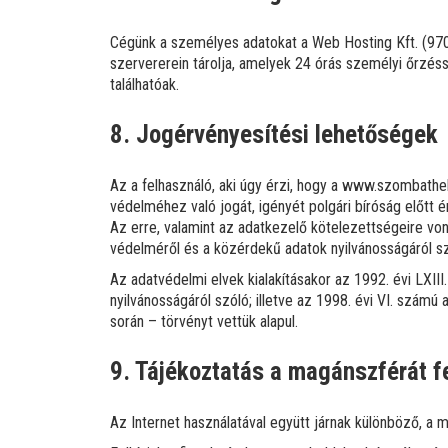
Cégünk a személyes adatokat a Web Hosting Kft. (9
szervererein tárolja, amelyek 24 órás személyi őrzéss
találhatóak.
8. Jogérvényesítési lehetőségek
Az a felhasználó, aki úgy érzi, hogy a www.szombath
védelméhez való jogát, igényét polgári bíróság előtt é
Az erre, valamint az adatkezelő kötelezettségeire v
védelméről és a közérdekű adatok nyilvánosságáról szó
Az adatvédelmi elvek kialakításakor az 1992. évi LXI
nyilvánosságáról szóló; illetve az 1998. évi VI. szá
során – törvényt vettük alapul.
9. Tájékoztatás a magánszférát f
Az Internet használatával együtt járnak különböző, a