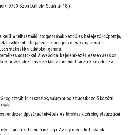
ely: 9700 Szombathely, Sugár út 18.)
 kerül a felhasználó látogatásának kezdő és befejező időpontja,
ek beállításától függően – a böngésző és az operációs
san statisztikai adatokat generál.
emélyes adatokkal. A weboldal bejelentkezés esetén session
rlődik. A weboldal használatához megadott adatok kezelése a
 regisztrált felhasználók, valamint és az adatkezelő közötti
lgálja.
s rendszer típusának felvétele és tárolása kizárólag statisztikai
emélyes adatokat nem használja. Az így megadott adatok