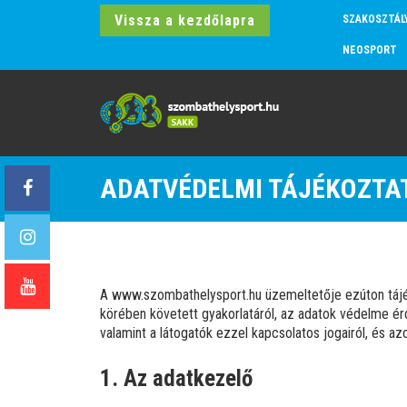
Vissza a kezdőlapra
SZAKOSZTÁL
NEOSPORT
ADATVÉDELMI TÁJÉKOZTA
A www.szombathelysport.hu üzemeltetője ezúton tájék
körében követett gyakorlatáról, az adatok védelme ér
valamint a látogatók ezzel kapcsolatos jogairól, és a
1. Az adatkezelő