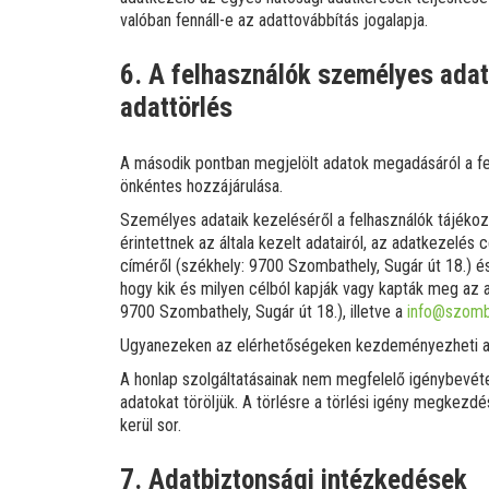
valóban fennáll-e az adattovábbítás jogalapja.
6. A felhasználók személyes adat
adattörlés
A második pontban megjelölt adatok megadásáról a fel
önkéntes hozzájárulása.
Személyes adataik kezeléséről a felhasználók tájékoz
érintettnek az általa kezelt adatairól, az adatkezelés c
címéről (székhely: 9700 Szombathely, Sugár út 18.) é
hogy kik és milyen célból kapják vagy kapták meg az a
9700 Szombathely, Sugár út 18.), illetve a
info@szomb
Ugyanezeken az elérhetőségeken kezdeményezheti a fe
A honlap szolgáltatásainak nem megfelelő igénybevétel
adatokat töröljük. A törlésre a törlési igény megkez
kerül sor.
7. Adatbiztonsági intézkedések