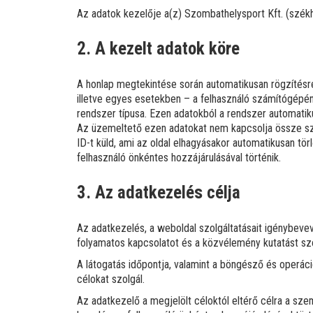
Az adatok kezelője a(z) Szombathelysport Kft. (székh
2. A kezelt adatok köre
A honlap megtekintése során automatikusan rögzítésre
illetve egyes esetekben – a felhasználó számítógépén
rendszer típusa. Ezen adatokból a rendszer automatiku
Az üzemeltető ezen adatokat nem kapcsolja össze sz
ID-t küld, ami az oldal elhagyásakor automatikusan tö
felhasználó önkéntes hozzájárulásával történik.
3. Az adatkezelés célja
Az adatkezelés, a weboldal szolgáltatásait igénybevevő
folyamatos kapcsolatot és a közvélemény kutatást szo
A látogatás időpontja, valamint a böngésző és operáció
célokat szolgál.
Az adatkezelő a megjelölt céloktól eltérő célra a sz