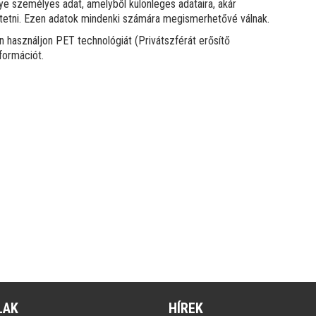
nye személyes adat, amelyből különleges adataira, akár
ztetni. Ezen adatok mindenki számára megismerhetővé válnak.
 használjon PET technológiát (Privátszférát erősítő
formációt.
LAK
HÍREK