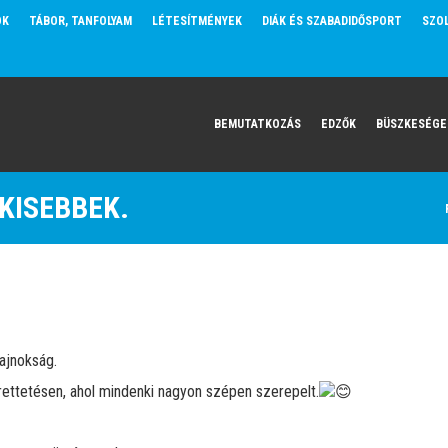
OK
TÁBOR, TANFOLYAM
LÉTESÍTMÉNYEK
DIÁK ÉS SZABADIDŐSPORT
SZO
BEMUTATKOZÁS
EDZŐK
BÜSZKESÉGE
KISEBBEK.
ajnokság.
ettetésen, ahol mindenki nagyon szépen szerepelt.