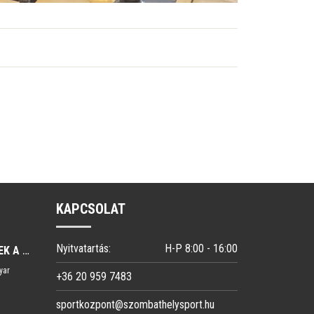
KAPCSOLAT
Nyitvatartás:
H-P 8:00 - 16:00
SAKK-ÜGYESKEDTEK A LEGKISEBBEK.
yar
+36 20 959 7483
sportkozpont@szombathelysport.hu