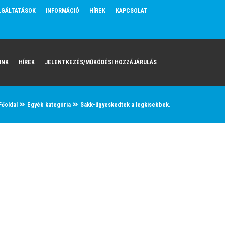
LGÁLTATÁSOK
INFORMÁCIÓ
HÍREK
KAPCSOLAT
INK
HÍREK
JELENTKEZÉS/MŰKÖDÉSI HOZZÁJÁRULÁS
Főoldal
Egyéb kategória
Sakk-ügyeskedtek a legkisebbek.