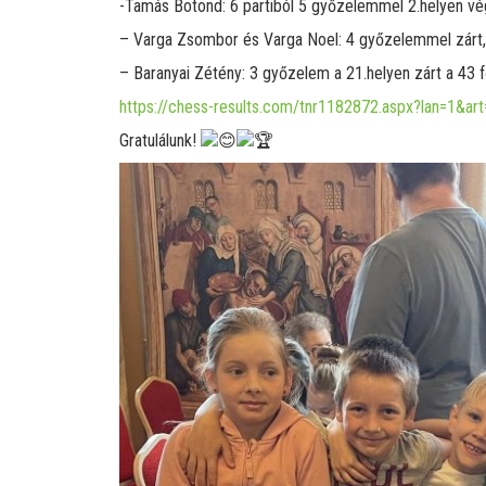
-Tamás Botond: 6 partiból 5 győzelemmel 2.helyen vé
– Varga Zsombor és Varga Noel: 4 győzelemmel zárt, 
– Baranyai Zétény: 3 győzelem a 21.helyen zárt a 43
https://chess-results.com/tnr1182872.aspx?lan=1&ar
Gratulálunk!