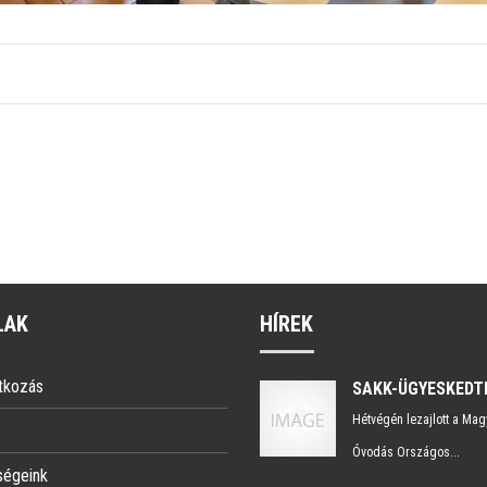
LAK
HÍREK
tkozás
Hétvégén lezajlott a Mag
Óvodás Országos...
ségeink