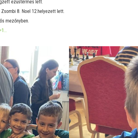
gzett ezüstérmes lett.
Zsombi 8. Noel 12.helyezett lett.
 fős mezőnyben.
t=1…