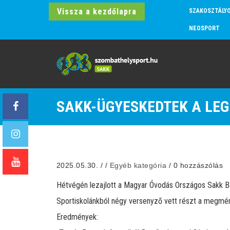
Vissza a kezdőlapra
SZAKOSZTÁLY
NEOSPORT
SAKK-ÜGYESKEDTEK A LEG
2025.05.30.
/
/
Egyéb kategória
/
0 hozzászólás
Hétvégén lezajlott a Magyar Óvodás Országos Sakk B
Sportiskolánkból négy versenyző vett részt a megmér
Eredmények: