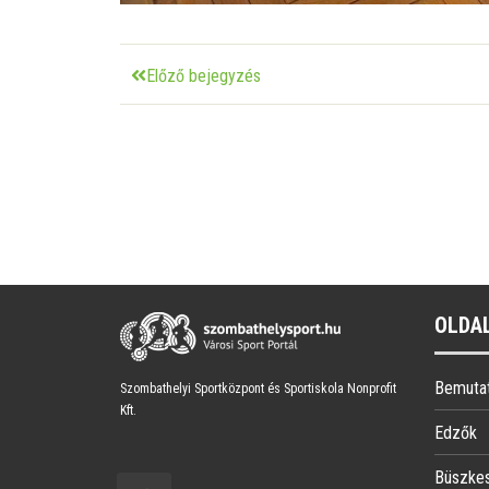
Előző bejegyzés
OLDA
Bemuta
Szombathelyi Sportközpont és Sportiskola Nonprofit
Kft.
Edzők
Büszke