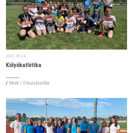
2022.05.24.
Kölyökatlétika
/
Hírek
/
0 hozzászólás