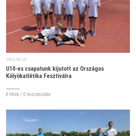
2022.06.16.
U10-es csapatunk kijutott az Országos
Kölyökatlétika Fesztiválra
/
Hírek
/
0 hozzászólás