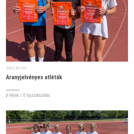
2022.07.04.
Aranyjelvényes atléták
/
Hírek
/
0 hozzászólás