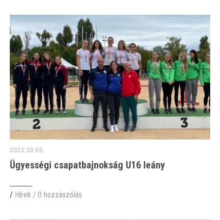
2022.10.05.
Ügyességi csapatbajnokság U16 leány
/
Hírek
/
0 hozzászólás