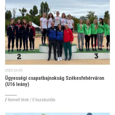
2022.10.05.
Ügyességi csapatbajnokság Székesfehérváron
(U16 leány)
/
Kiemelt hírek
/
0 hozzászólás