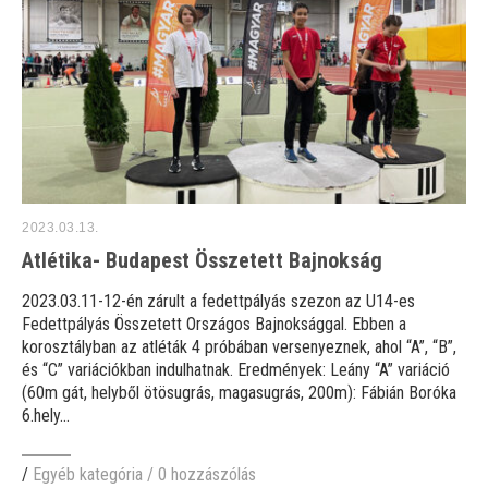
2023.03.13.
Atlétika- Budapest Összetett Bajnokság
2023.03.11-12-én zárult a fedettpályás szezon az U14-es
Fedettpályás Összetett Országos Bajnoksággal. Ebben a
korosztályban az atléták 4 próbában versenyeznek, ahol “A”, “B”,
és “C” variációkban indulhatnak. Eredmények: Leány “A” variáció
(60m gát, helyből ötösugrás, magasugrás, 200m): Fábián Boróka
6.hely...
/
Egyéb kategória
/
0 hozzászólás