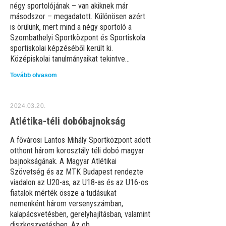
négy sportolójának – van akiknek már
másodszor – megadatott. Különösen azért
is örülünk, mert mind a négy sportoló a
Szombathelyi Sportközpont és Sportiskola
sportiskolai képzéséből került ki.
Középiskolai tanulmányaikat tekintve...
Tovább olvasom
2024.03.20.
Atlétika-téli dobóbajnokság
A fővárosi Lantos Mihály Sportközpont adott
otthont három korosztály téli dobó magyar
bajnokságának. A Magyar Atlétikai
Szövetség és az MTK Budapest rendezte
viadalon az U20-as, az U18-as és az U16-os
fiatalok mérték össze a tudásukat
nemenként három versenyszámban,
kalapácsvetésben, gerelyhajításban, valamint
diszkoszvetésben. Az ob...