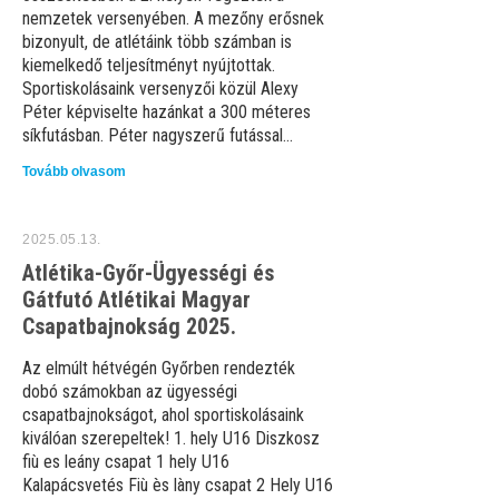
nemzetek versenyében. A mezőny erősnek
bizonyult, de atlétáink több számban is
kiemelkedő teljesítményt nyújtottak.
Sportiskolásaink versenyzői közül Alexy
Péter képviselte hazánkat a 300 méteres
síkfutásban. Péter nagyszerű futással...
Tovább olvasom
2025.05.13.
Atlétika-Győr-Ügyességi és
Gátfutó Atlétikai Magyar
Csapatbajnokság 2025.
Az elmúlt hétvégén Győrben rendezték
dobó számokban az ügyességi
csapatbajnokságot, ahol sportiskolásaink
kiválóan szerepeltek! 1. hely U16 Diszkosz
fiù es leány csapat 1 hely U16
Kalapácsvetés Fiù ès làny csapat 2 Hely U16