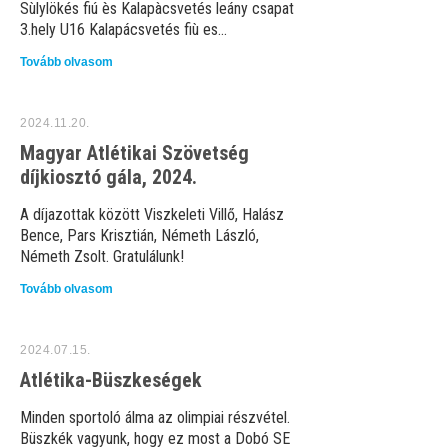
Sùlylökés fiú ès Kalapàcsvetés leány csapat
3.hely U16 Kalapácsvetés fiù es...
Tovább olvasom
2024.11.20.
Magyar Atlétikai Szövetség
díjkiosztó gála, 2024.
A díjazottak között Viszkeleti Villő, Halász
Bence, Pars Krisztián, Németh László,
Németh Zsolt. Gratulálunk!
Tovább olvasom
2024.07.15.
Atlétika-Büszkeségek
Minden sportoló álma az olimpiai részvétel.
Büszkék vagyunk, hogy ez most a Dobó SE