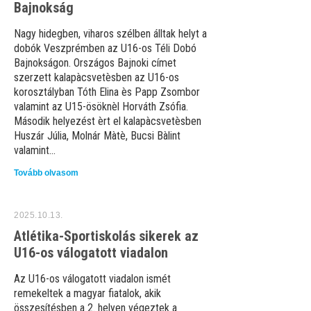
Bajnokság
Nagy hidegben, viharos szélben álltak helyt a
dobók Veszprémben az U16-os Téli Dobó
Bajnokságon. Országos Bajnoki címet
szerzett kalapàcsvetèsben az U16-os
korosztályban Tóth Elina ès Papp Zsombor
valamint az U15-ösöknèl Horváth Zsófia.
Második helyezést èrt el kalapàcsvetèsben
Huszár Júlia, Molnár Màtè, Bucsi Bàlint
valamint...
Tovább olvasom
2025.10.13.
Atlétika-Sportiskolás sikerek az
U16-os válogatott viadalon
Az U16-os válogatott viadalon ismét
remekeltek a magyar fiatalok, akik
összesítésben a 2. helyen végeztek a