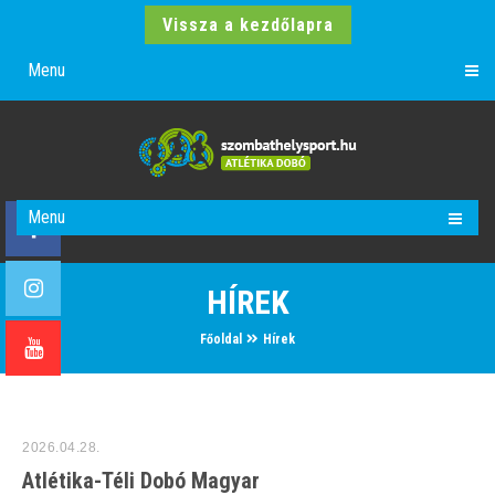
Vissza a kezdőlapra
Menu
Menu
HÍREK
Főoldal
Hírek
2026.04.28.
Atlétika-Téli Dobó Magyar