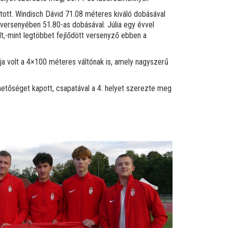
ott. Windisch Dávid 71.08 méteres kiváló dobásával
versenyében 51.80-as dobásával. Júlia egy évvel
lt,-mint legtöbbet fejlődött versenyző ebben a
 volt a 4×100 méteres váltónak is, amely nagyszerű
tőséget kapott, csapatával a 4. helyet szerezte meg