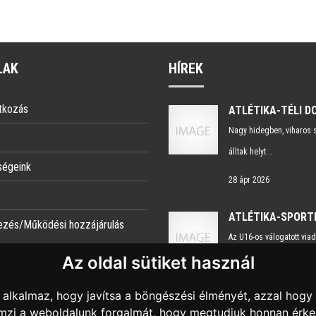
LAK
HÍREK
tkozás
Nagy hidegben, viharos 
álltak helyt...
ségeink
28 ápr 2026
ezés/Működési hozzájárulás
Az U16-os válogatott via
Az oldal sütiket használ
ismét remekeltek...
13 okt 2025
alkalmaz, hogy javítsa a böngészési élményét, azzal hogy 
lemzi a weboldalunk forgalmát, hogy megtudjuk honnan érkez