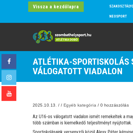
Vissza a kezdőlapra
SZAKOSZTÁLY
NEOSPORT
ATLÉTIKA-SPORTISKOLÁS 
VÁLOGATOTT VIADALON
2025.10.13.
/
/
Egyéb kategória
/
0 hozzászólás
Az U16-os válogatott viadalon ismét remekeltek a mag
több számban is kiemelkedő teljesítményt nyújtottak.
Sportiskolásaink versenyzői közül Alexy Péter képvis