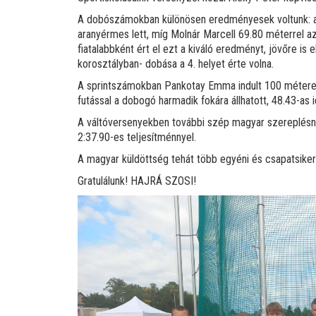
A dobószámokban különösen eredményesek voltunk: a 4
aranyérmes lett, míg Molnár Marcell 69.80 méterrel a
fiatalabbként ért el ezt a kiváló eredményt, jövőre i
korosztályban- dobása a 4. helyet érte volna.
A sprintszámokban Pankotay Emma indult 100 méteren
futással a dobogó harmadik fokára állhatott, 48.43-as
A váltóversenyekben további szép magyar szereplésne
2:37.90-es teljesítménnyel.
A magyar küldöttség tehát több egyéni és csapatsikerrel
Gratulálunk! HAJRÁ SZOSI!