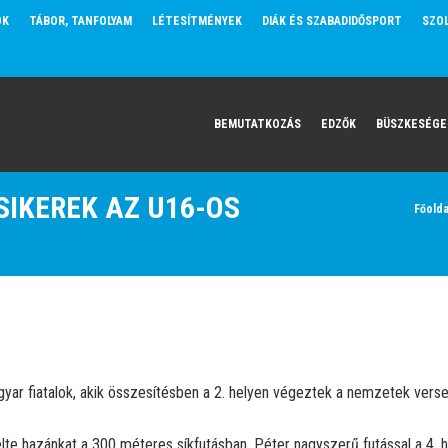
OK
TÁBOR, TANFOLYAM
LÉTESÍTMÉNYEK
DIÁK ÉS SZABADIDŐSPORT
SZO
BEMUTATKOZÁS
EDZŐK
BÜSZKESÉGE
SIKEREK AZ U16-OS
Főolda
yar fiatalok, akik összesítésben a 2. helyen végeztek a nemzetek verse
elte hazánkat a 300 méteres síkfutásban. Péter nagyszerű futással a 4.