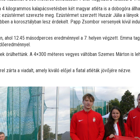
 kilogrammos kalapácsvetésben két magyar atléta is a dobogóra állhat
z ezüstérmet szerezte meg. Ezüstérmet szerzett Huszár Júlia a lányok 
s ebben a korosztályban lesz érdekelt. Papp Zsombor versenyek kívül indu
, ahol 12.45 másodperces eredménnyel a 7. helyen végzett. Emma tagja
 időeredménnyel.
k örülhettünk. A 4×300 méteres vegyes váltóban Szemes Márton is lehe
 zárta a viadalt, amely kiváló előjel a fiatal atléták jövőjére nézve.