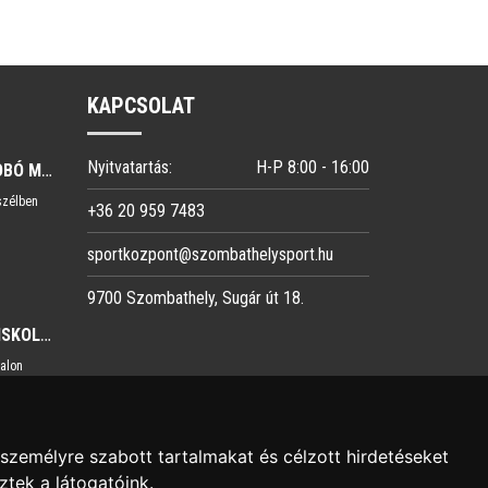
KAPCSOLAT
Nyitvatartás:
H-P 8:00 - 16:00
ATLÉTIKA-TÉLI DOBÓ MAGYAR BAJNOKSÁG
szélben
+36 20 959 7483
sportkozpont@szombathelysport.hu
9700 Szombathely, Sugár út 18.
ATLÉTIKA-SPORTISKOLÁS SIKEREK AZ U16-OS VÁLOGATOTT VIADALON
dalon
személyre szabott tartalmakat és célzott hirdetéseket
tek a látogatóink.