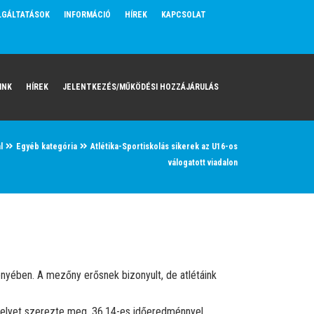
LGÁLTATÁSOK
INFORMÁCIÓ
HÍREK
KAPCSOLAT
INK
HÍREK
JELENTKEZÉS/MŰKÖDÉSI HOZZÁJÁRULÁS
l
Egyéb kategória
Atlétika-Sportiskolás sikerek az U16-os
válogatott viadalon
nyében. A mezőny erősnek bizonyult, de atlétáink
 helyet szerezte meg, 36.14-es időeredménnyel.