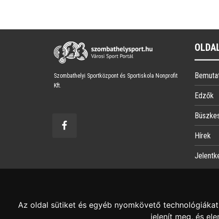
OLDA
Bemuta
Szombathelyi Sportközpont és Sportiskola Nonprofit
Kft.
Edzők
Büszke
Hírek
Jelentk
Az oldal sütiket és egyéb nyomkövető technológiákat 
jelenít meg, és e