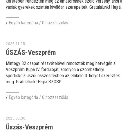
keretében rendezték meg az amatőröknek szóló verseny, ahol a
vasiak gyerekek szintén kiválóan szerepeltek. Gratulálunk! Hajrá...
/
Egyéb kategória
/
0 hozzászólás
2025.11.25.
ÚSZÁS-Veszprém
Mintegy 32 csapat részvételével rendezték meg hétvégén a
Veszprém Kupa IV. fordulóját, amelyen a szombathelyi
sportiskola úszói összesítésben az előkelő 3. helyet szerezték
meg. Gratulálunk! Hajrá SZOSI!
/
Egyéb kategória
/
0 hozzászólás
2025.05.30.
Úszás-Veszprém