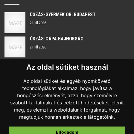
ÚSZÁS-GYERMEK OB. BUDAPEST
21 júl 2026
ÚSZÁS-CÁPA BAJNOKSÁG
21 júl 2026
Az oldal sütiket használ
KAPCSOLAT
Az oldal sütiket és egyéb nyomkövető
Nyitvatartás:
H-P 8:00 - 16:00
technológiákat alkalmaz, hogy javítsa a
böngészési élményét, azzal hogy személyre
+36 20 959 7483
szabott tartalmakat és célzott hirdetéseket jelenít
sportkozpont@szombathelysport.hu
meg, és elemzi a weboldalunk forgalmát, hogy
megtudjuk honnan érkeztek a látogatóink.
9700 Szombathely, Sugár út 18.
Elfogadom