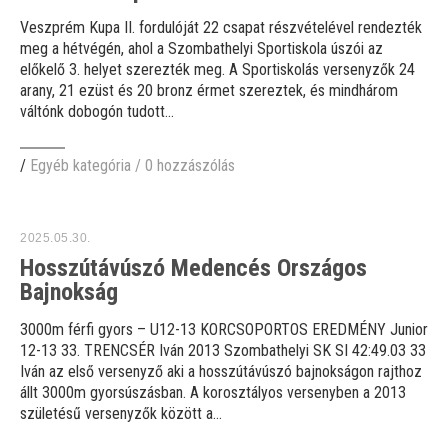
Veszprém Kupa II. fordulóját 22 csapat részvételével rendezték
meg a hétvégén, ahol a Szombathelyi Sportiskola úszói az
előkelő 3. helyet szerezték meg. A Sportiskolás versenyzők 24
arany, 21 ezüst és 20 bronz érmet szereztek, és mindhárom
váltónk dobogón tudott...
/
Egyéb kategória
/
0 hozzászólás
2025.05.30.
Hosszútávúszó Medencés Országos
Bajnokság
3000m férfi gyors – U12-13 KORCSOPORTOS EREDMÉNY Junior
12-13 33. TRENCSÉR Iván 2013 Szombathelyi SK SI 42:49.03 33
Iván az első versenyző aki a hosszútávúszó bajnokságon rajthoz
állt 3000m gyorsúszásban. A korosztályos versenyben a 2013
születésű versenyzők között a...