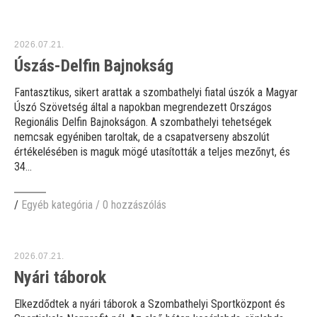
2026.07.21.
Úszás-Delfin Bajnokság
Fantasztikus, sikert arattak a szombathelyi fiatal úszók a Magyar
Úszó Szövetség által a napokban megrendezett Országos
Regionális Delfin Bajnokságon. A szombathelyi tehetségek
nemcsak egyéniben taroltak, de a csapatverseny abszolút
értékelésében is maguk mögé utasították a teljes mezőnyt, és
34...
/
Egyéb kategória
/
0 hozzászólás
2026.07.21.
Nyári táborok
Elkezdődtek a nyári táborok a Szombathelyi Sportközpont és