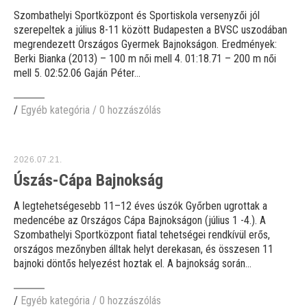
Szombathelyi Sportközpont és Sportiskola versenyzői jól
szerepeltek a július 8-11 között Budapesten a BVSC uszodában
megrendezett Országos Gyermek Bajnokságon. Eredmények:
Berki Bianka (2013) – 100 m női mell 4. 01:18.71 – 200 m női
mell 5. 02:52.06 Gaján Péter...
/
Egyéb kategória
/
0 hozzászólás
2026.07.21.
Úszás-Cápa Bajnokság
A legtehetségesebb 11–12 éves úszók Győrben ugrottak a
medencébe az Országos Cápa Bajnokságon (július 1 -4.). A
Szombathelyi Sportközpont fiatal tehetségei rendkívül erős,
országos mezőnyben álltak helyt derekasan, és összesen 11
bajnoki döntős helyezést hoztak el. A bajnokság során...
/
Egyéb kategória
/
0 hozzászólás