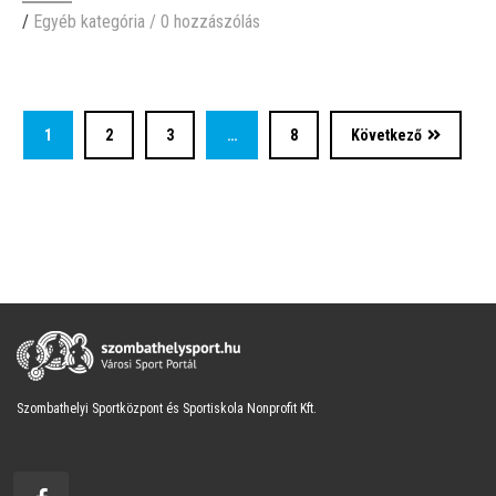
/
Egyéb kategória
/
0 hozzászólás
1
2
3
…
8
Következő
Szombathelyi Sportközpont és Sportiskola Nonprofit Kft.