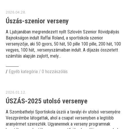
2026.04.28.
Úszás-szenior verseny
A Ljubjanában megrendezett nyílt Szlovén Szenior Rövidpályás
Bajnokságon indult Raffai Roland, a sportiskola szenior
versenyzője, aki 50 gyors, 50 hát, 50 pille 100 pille, 200 hát, 100
vegyes, 100 hát, .versenyszámaiban indult. A díjazás összetett
számítás alapján zajlott, mely...
/
Egyéb kategória
/
0 hozzászólás
2026.01.12.
ÚSZÁS-2025 utolsó versenye
A Szombathelyi Sportiskola úszói a tavalyi év utolsó versenyére
Veszprémbe látogattak, ahol a csapat versenyben a legtöbb
aranyérmet szerezték. Ugyanennek a verseny programnak