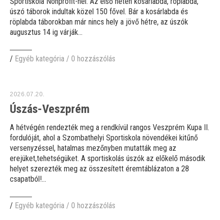
Sportiskola Nonprofit-nél. Az első héten kosárlabda, röplabda,
úszó táborok indultak közel 150 fővel. Bár a kosárlabda és
röplabda táborokban már nincs hely a jövő hétre, az úszók
augusztus 14 ig várják...
/
Egyéb kategória
/
0 hozzászólás
2026.07.20.
Úszás-Veszprém
A hétvégén rendezték meg a rendkívül rangos Veszprém Kupa II.
fordulóját, ahol a Szombathelyi Sportiskola növendékei kitűnő
versenyzéssel, hatalmas mezőnyben mutatták meg az
erejüket,tehetségüket. A sportiskolás úszók az előkelő második
helyet szerezték meg az összesített éremtáblázaton a 28
csapatból!...
/
Egyéb kategória
/
0 hozzászólás