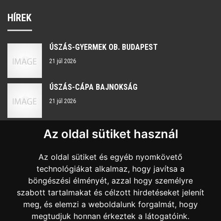
HÍREK
ÚSZÁS-GYERMEK OB. BUDAPEST
21 júl 2026
ÚSZÁS-CÁPA BAJNOKSÁG
21 júl 2026
Az oldal sütiket használ
KAPCSOLAT
Az oldal sütiket és egyéb nyomkövető
Nyitvatartás:
H-P 8:00 - 16:00
technológiákat alkalmaz, hogy javítsa a
böngészési élményét, azzal hogy személyre
+36 20 959 7483
szabott tartalmakat és célzott hirdetéseket jelenít
meg, és elemzi a weboldalunk forgalmát, hogy
sportkozpont@szombathelysport.hu
megtudjuk honnan érkeztek a látogatóink.