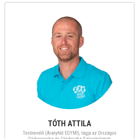
TÓTH ATTILA
Testnevelő (Aranyhíd EGYMI), tagja az Országos
Görkorcsolya és Gördeszka Szövetségnek