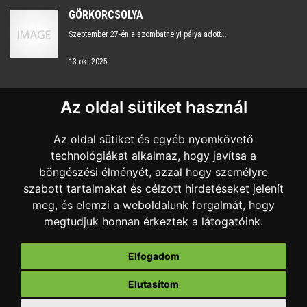
GÖRKORCSOLYA
Szeptember 27-én a szombathelyi pálya adott...
13 okt 2025
Az oldal sütiket használ
KAPCSOLAT
Az oldal sütiket és egyéb nyomkövető
Nyitvatartás:
H-P 8:00 - 16:00
technológiákat alkalmaz, hogy javítsa a
böngészési élményét, azzal hogy személyre
+36 20 959 7483
szabott tartalmakat és célzott hirdetéseket jelenít
sportkozpont@szombathelysport.hu
meg, és elemzi a weboldalunk forgalmát, hogy
megtudjuk honnan érkeztek a látogatóink.
9700 Szombathely, Sugár út 18.
Elfogadom
Elutasítom
Impresszum
Adatvédelmi tájékoztató
© Szombathelyi Sportközpont és Sportiskola Nonpr. Kft. | Minden jog fenntarva. |