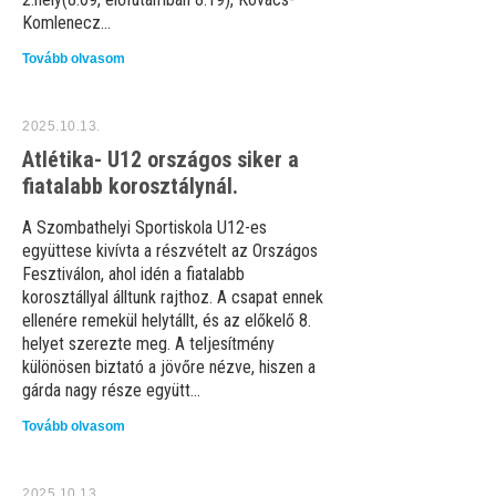
Komlenecz...
Tovább olvasom
2025.10.13.
Atlétika- U12 országos siker a
fiatalabb korosztálynál.
A Szombathelyi Sportiskola U12-es
együttese kivívta a részvételt az Országos
Fesztiválon, ahol idén a fiatalabb
korosztállyal álltunk rajthoz. A csapat ennek
ellenére remekül helytállt, és az előkelő 8.
helyet szerezte meg. A teljesítmény
különösen biztató a jövőre nézve, hiszen a
gárda nagy része együtt...
Tovább olvasom
2025.10.13.