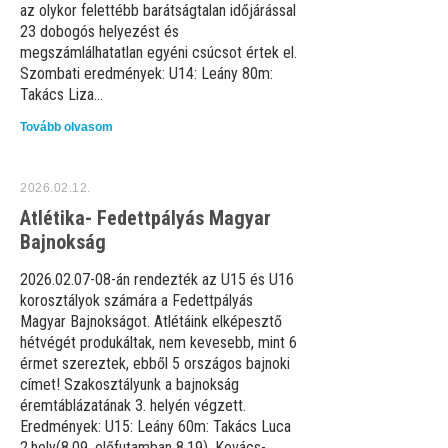
az olykor felettébb barátságtalan időjárással
23 dobogós helyezést és
megszámlálhatatlan egyéni csúcsot értek el.
Szombati eredmények: U14: Leány 80m:
Takács Liza...
Tovább olvasom
2026.02.12.
Atlétika- Fedettpályás Magyar
Bajnokság
2026.02.07-08-án rendezték az U15 és U16
korosztályok számára a Fedettpályás
Magyar Bajnokságot. Atlétáink elképesztő
hétvégét produkáltak, nem kevesebb, mint 6
érmet szereztek, ebből 5 országos bajnoki
címet! Szakosztályunk a bajnokság
éremtáblázatának 3. helyén végzett.
Eredmények: U15: Leány 60m: Takács Luca
2.hely(8.09, előfutamban 8.19), Kovács-