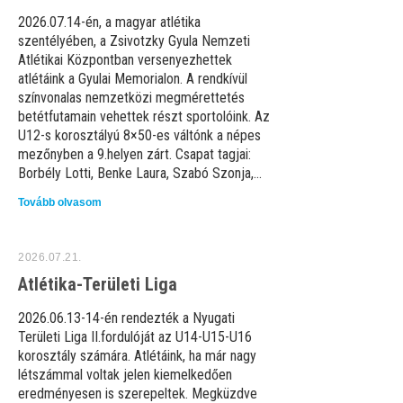
2026.07.14-én, a magyar atlétika
szentélyében, a Zsivotzky Gyula Nemzeti
Atlétikai Központban versenyezhettek
atlétáink a Gyulai Memorialon. A rendkívül
színvonalas nemzetközi megmérettetés
betétfutamain vehettek részt sportolóink. Az
U12-s korosztályú 8×50-es váltónk a népes
mezőnyben a 9.helyen zárt. Csapat tagjai:
Borbély Lotti, Benke Laura, Szabó Szonja,...
Tovább olvasom
2026.07.21.
Atlétika-Területi Liga
2026.06.13-14-én rendezték a Nyugati
Területi Liga II.fordulóját az U14-U15-U16
korosztály számára. Atlétáink, ha már nagy
létszámmal voltak jelen kiemelkedően
eredményesen is szerepeltek. Megküzdve