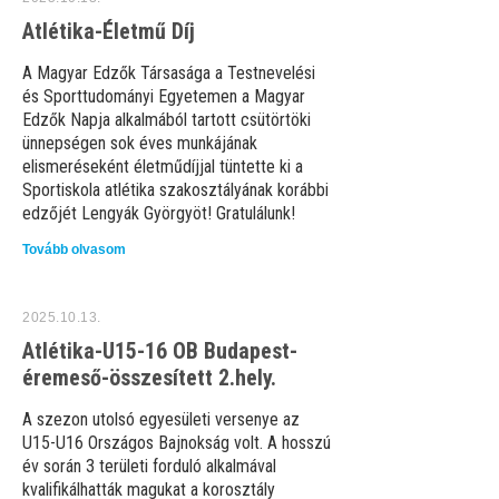
Atlétika-Életmű Díj
A Magyar Edzők Társasága a Testnevelési
és Sporttudományi Egyetemen a Magyar
Edzők Napja alkalmából tartott csütörtöki
ünnepségen sok éves munkájának
elismeréseként életműdíjjal tüntette ki a
Sportiskola atlétika szakosztályának korábbi
edzőjét Lengyák Györgyöt! Gratulálunk!
Tovább olvasom
2025.10.13.
Atlétika-U15-16 OB Budapest-
éremeső-összesített 2.hely.
A szezon utolsó egyesületi versenye az
U15-U16 Országos Bajnokság volt. A hosszú
év során 3 területi forduló alkalmával
kvalifikálhatták magukat a korosztály