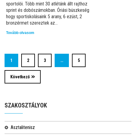
sportolói. Több mint 30 atlétánk állt rajthoz
sprint és dobószámokban. Óriási büszkeség
hogy sportiskolásaink 5 arany, 6 ezüst, 2
bronzérmet szereztek az...
Tovább olvasom
1
2
3
…
5
Következő
SZAKOSZTÁLYOK
asztalitenisz