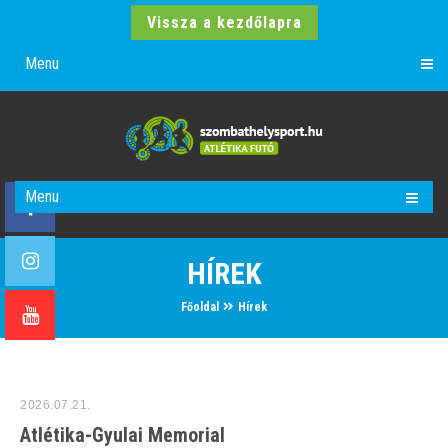
Vissza a kezdőlapra
Menu
Menu
HÍREK
Főoldal
Hírek
2026.07.21.
Atlétika-Gyulai Memorial