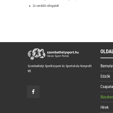
2x serdülő válogatott
OLDA
Bemuta
Szombathelyi Sportközpont és Sportiskola Nonprofit
Kft.
Edzők
Csapata
Büszke
Hírek