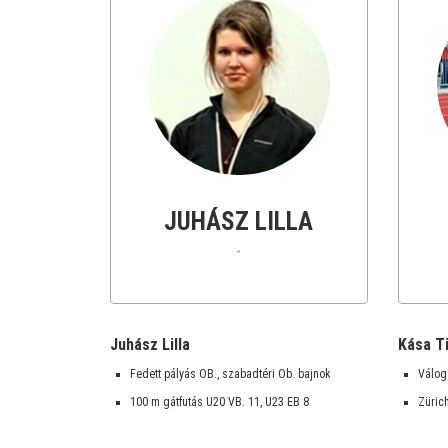
JUHÁSZ LILLA
-
Juhász Lilla
Kása T
Fedett pályás OB., szabadtéri Ob. bajnok
Válog
100 m gátfutás U20 VB. 11, U23 EB 8
Züric