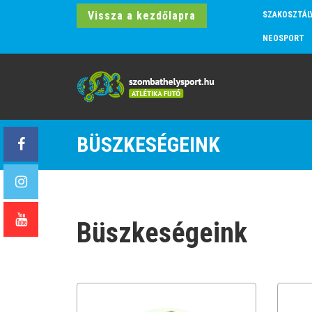
Vissza a kezdőlapra
SZAKOSZTÁL
NEOSPORT
BÜSZKESÉGEINK
Büszkeségeink