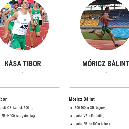
KÁSA TIBOR
MÓRICZ BÁLIN
-
-
ibor
Móricz Bálint
atott, OB. bajnok 200 m,
200,400 m OB. bajnok,
h EB 4×400 válogatott tag
junior VB. elődöntős,
junior EB. 4x400m 6. hely