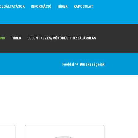
OLGÁLTATÁSOK
INFORMÁCIÓ
HÍREK
KAPCSOLAT
INK
HÍREK
JELENTKEZÉS/MŰKÖDÉSI HOZZÁJÁRULÁS
Főoldal
Büszkeségeink