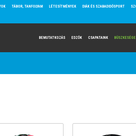
YOK
TÁBOR, TANFOLYAM
LÉTESÍTMÉNYEK
DIÁK ÉS SZABADIDŐSPORT
SZ
BEMUTATKOZÁS
EDZŐK
CSAPATAINK
BÜSZKESÉGE