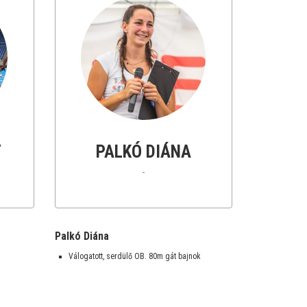
T
PALKÓ DIÁNA
-
Palkó Diána
Válogatott, serdülő OB. 80m gát bajnok