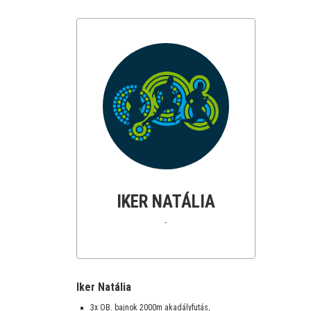
IKER NATÁLIA
-
Iker Natália
3x OB. bajnok 2000m akadályfutás,