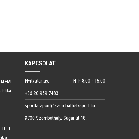
KAPCSOLAT
Nyitvatartás:
H-P 8:00 - 16:00
ATLÉTIKA-GYULAI MEMORIAL
atlétika
+36 20 959 7483
sportkozpont@szombathelysport.hu
9700 Szombathely, Sugár út 18.
ATLÉTIKA-TERÜLETI LIGA
ték a