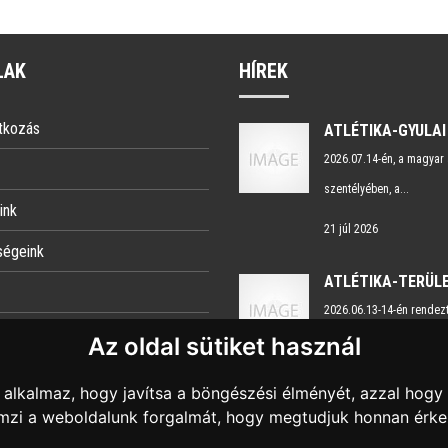
LAK
HÍREK
tkozás
2026.07.14-én, a magyar 
szentélyében, a...
ink
21 júl 2026
ségeink
2026.06.13-14-én rendez
ezés/Működési hozzájárulás
Az oldal sütiket használ
Nyugati Területi Liga...
21 júl 2026
alkalmaz, hogy javítsa a böngészési élményét, azzal hogy 
lemzi a weboldalunk forgalmát, hogy megtudjuk honnan érkez