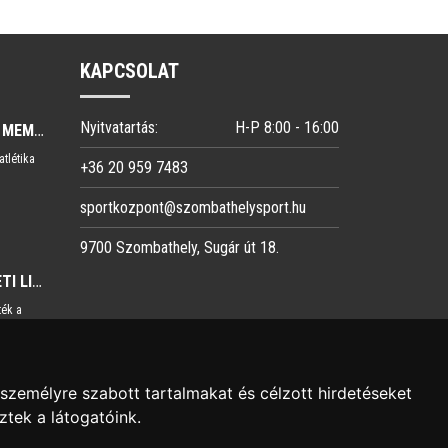
KAPCSOLAT
Nyitvatartás:
H-P 8:00 - 16:00
ATLÉTIKA-GYULAI MEMORIAL
atlétika
+36 20 959 7483
sportkozpont@szombathelysport.hu
9700 Szombathely, Sugár út 18.
ATLÉTIKA-TERÜLETI LIGA
ték a
személyre szabott tartalmakat és célzott hirdetéseket
tek a látogatóink.