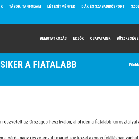
OK
TÁBOR, TANFOLYAM
LÉTESÍTMÉNYEK
DIÁK ÉS SZABADIDŐSPORT
SZO
BEMUTATKOZÁS
EDZŐK
CSAPATAINK
BÜSZKESÉGE
SIKER A FIATALABB
Főold
részvételt az Országos Fesztiválon, ahol idén a fiatalabb korosztállyal 
en a gárda nagy része együtt marad, így közel azonos felállásban vágha