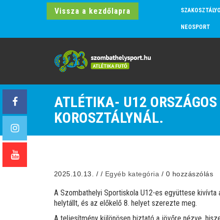
Vissza a kezdőlapra
SZAKOSZTÁLY
NEOSPORT
ATLÉTIKA- U12 ORSZÁGOS 
KOROSZTÁLYNÁL.
2025.10.13.
/
/
Egyéb kategória
/
0 hozzászólás
A
Szombathelyi Sportiskola U12-es együttese kivívta a 
helytállt, és az előkelő 8. helyet szerezte meg.
A teljesítmény különösen biztató a jövőre nézve, hisz