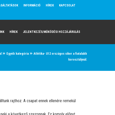
LGÁLTATÁSOK
INFORMÁCIÓ
HÍREK
KAPCSOLAT
INK
HÍREK
JELENTKEZÉS/MŰKÖDÉSI HOZZÁJÁRULÁS
al
Egyéb kategória
Atlétika- U12 országos siker a fiatalabb
korosztálynál.
álltunk rajthoz. A csapat ennek ellenére remekül
t neki a következő szezonnak. Ez komoly előnyt