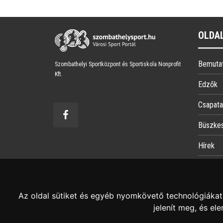
OLDA
Bemuta
Szombathelyi Sportközpont és Sportiskola Nonprofit
Kft.
Edzők
Csapata
Büszke
Hírek
Jelentk
Az oldal sütiket és egyéb nyomkövető technológiákat 
jelenít meg, és e