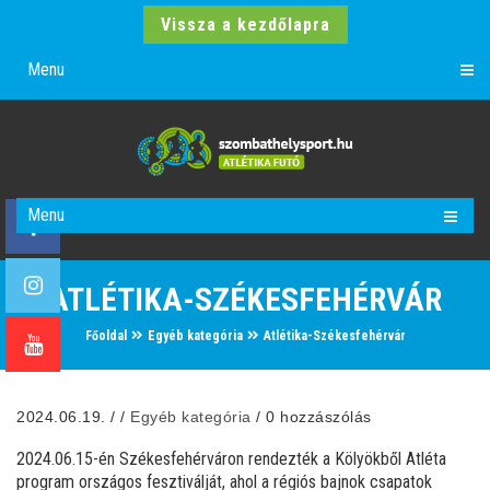
Vissza a kezdőlapra
Menu
Menu
ATLÉTIKA-SZÉKESFEHÉRVÁR
Főoldal
Egyéb kategória
Atlétika-Székesfehérvár
2024.06.19.
/
/
Egyéb kategória
/
0 hozzászólás
2024.06.15-én Székesfehérváron rendezték a Kölyökből Atléta
program országos fesztiválját, ahol a régiós bajnok csapatok