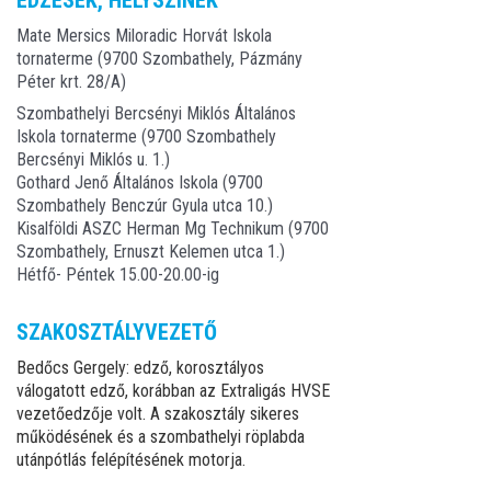
EDZÉSEK, HELYSZÍNEK
Mate Mersics Miloradic Horvát Iskola
tornaterme (9700 Szombathely, Pázmány
Péter krt. 28/A)
Szombathelyi Bercsényi Miklós Általános
Iskola tornaterme (9700 Szombathely
Bercsényi Miklós u. 1.)
Gothard Jenő Általános Iskola (9700
Szombathely Benczúr Gyula utca 10.)
Kisalföldi ASZC Herman Mg Technikum (9700
Szombathely, Ernuszt Kelemen utca 1.)
Hétfő- Péntek 15.00-20.00-ig
SZAKOSZTÁLYVEZETŐ
Bedőcs Gergely: edző, korosztályos
válogatott edző, korábban az Extraligás HVSE
vezetőedzője volt. A szakosztály sikeres
működésének és a szombathelyi röplabda
utánpótlás felépítésének motorja.