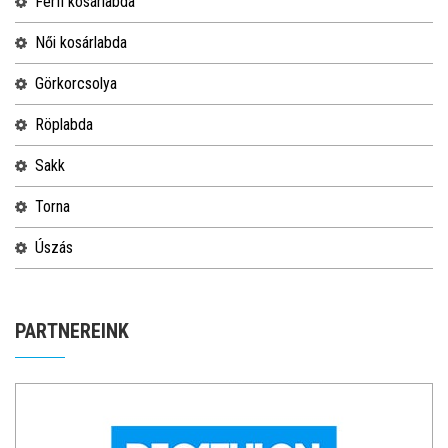
férfi kosárlabda
női kosárlabda
görkorcsolya
röplabda
sakk
torna
úszás
PARTNEREINK