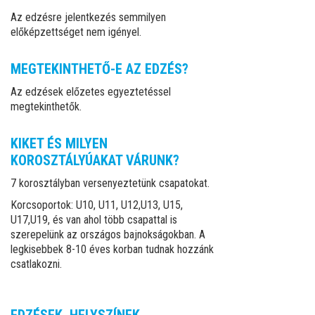
Az edzésre jelentkezés semmilyen
előképzettséget nem igényel.
MEGTEKINTHETŐ-E AZ EDZÉS?
Az edzések előzetes egyeztetéssel
megtekinthetők.
KIKET ÉS MILYEN
KOROSZTÁLYÚAKAT VÁRUNK?
7 korosztályban versenyeztetünk csapatokat.
Korcsoportok: U10, U11, U12,U13, U15,
U17,U19, és van ahol több csapattal is
szerepelünk az országos bajnokságokban. A
legkisebbek 8-10 éves korban tudnak hozzánk
csatlakozni.