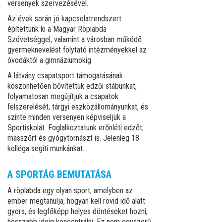
versenyek szervezésével.
Az évek során jó kapcsolatrendszert
építettünk ki a Magyar Röplabda
Szövetséggel, valamint a városban működő
gyermeknevelést folytató intézményekkel az
óvodáktól a gimnáziumokig.
A látvány csapatsport támogatásának
köszönhetően bővítettük edzői stábunkat,
folyamatosan megújítjuk a csapatok
felszerelését, tárgyi eszközállományunkat, és
szinte minden versenyen képviseljük a
Sportiskolát. Foglalkoztatunk erőnléti edzőt,
masszőrt és gyógytornászt is. Jelenleg 18
kolléga segíti munkánkat.
A SPORTÁG BEMUTATÁSA
A röplabda egy olyan sport, amelyben az
ember megtanulja, hogyan kell rövid idő alatt
gyors, és legfőképp helyes döntéseket hozni,
hosszabb ideig koncentrálni. Ez nem egyszerű