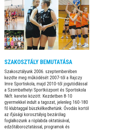
SZAKOSZTÁLY BEMUTATÁSA
Szakosztályunk 2006. szeptemberében
kezdte meg működését 2007-től a Rajczy
Imre Sportiskola, majd 2010-től jogutódlással
a Szombathelyi Sportközpont és Sportiskola
Nkft. keretei között. Kezdetben 8-10
gyermekkel indult a tagozat, jelenleg 160-180
fő klubtaggal büszkélkedhetünk. Óvodás kortól
az ifjúsági korosztályig bezárólag
foglalkozunk a röplabda oktatásával,
edzőtáboroztatással, programok és