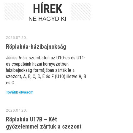
HÍREK
NE HAGYD KI
2026.07.20.
Röplabda-házibajnokság
Június 6-án, szombaton az U10-es és U11-
es csapataink hazai környezetben
házibajnokság formájában zárták le a
szezont, A, B, C, D, E és F (U10) illetve A, B
és C...
Tovább olvasom
2026.07.20.
Röplabda U17B – Két
győzelemmel zártuk a szezont