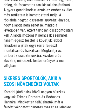
dolog, de folyamatos tanulással elsajátítható.
A gyors gondolkodást aztán az ember az élet
más területein is kamatoztatni tudja. A
röplabda
nagyon összetett sportág
: lényege,
hogy a labda nem eshet le, mindig a
levegőben van, ezért tartósan összpontosítani
kell. A labda mozgását nemcsak szemmel,
hanem egész testtel is követjük, ebből
fakadóan a játék egyszerre fejleszt
mentálisan és fizikálisan. Megtanítja az
embert a csapatmunkára, küzdésre és
alázatra, mindezek fontos erények a mai
világban.
SIKERES SPORTOLÓK, AKIK A
SZOSI NÖVENDÉKEI VOLTAK
Korábbi játékosink közül nagyon büszkék
vagyunk Takács Dorotira és Bodovics
Hannára. Mindketten felhúzhatták már a
felnőtt válogatott címeres mezét és jelenleg