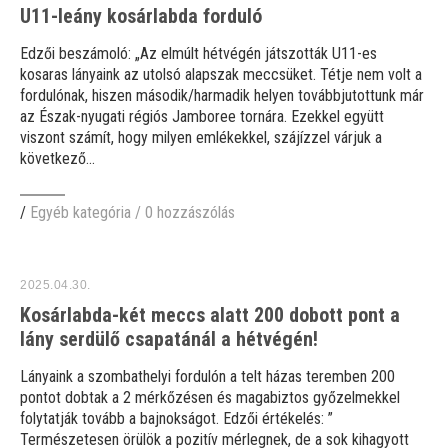
U11-leány kosárlabda forduló
Edzői beszámoló: „Az elmúlt hétvégén játszották U11-es
kosaras lányaink az utolsó alapszak meccsüket. Tétje nem volt a
fordulónak, hiszen második/harmadik helyen továbbjutottunk már
az Észak-nyugati régiós Jamboree tornára. Ezekkel együtt
viszont számít, hogy milyen emlékekkel, szájízzel várjuk a
következő...
/
Egyéb kategória
/
0 hozzászólás
2025.04.30.
Kosárlabda-két meccs alatt 200 dobott pont a
lány serdülő csapatánál a hétvégén!
Lányaink a szombathelyi fordulón a telt házas teremben 200
pontot dobtak a 2 mérkőzésen és magabiztos győzelmekkel
folytatják tovább a bajnokságot. Edzői értékelés: ”
Természetesen örülök a pozitív mérlegnek, de a sok kihagyott