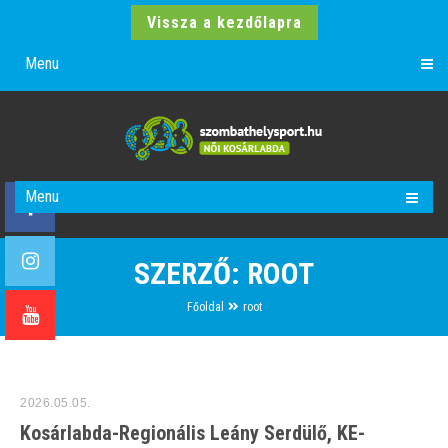
Vissza a kezdőlapra
Menu
Menu
SZERZŐ:
ROOT
Főoldal
root
2026.05.05.
Kosárlabda-Regionális Leány Serdülő, KE-