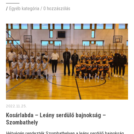
/
Egyéb kategória
/
0 hozzászólás
2022.11.25.
Kosárlabda – Leány serdülő bajnokság –
Szombathely
Hétvégén rendezték Szombathelyen a leány serdülő bajnokság