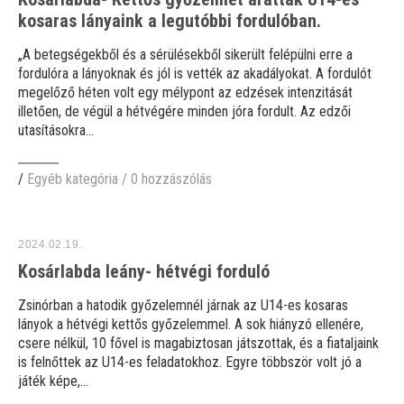
kosaras lányaink a legutóbbi fordulóban.
„A betegségekből és a sérülésekből sikerült felépülni erre a
fordulóra a lányoknak és jól is vették az akadályokat. A fordulót
megelőző héten volt egy mélypont az edzések intenzitását
illetően, de végül a hétvégére minden jóra fordult. Az edzői
utasításokra...
/
Egyéb kategória
/
0 hozzászólás
2024.02.19.
Kosárlabda leány- hétvégi forduló
Zsinórban a hatodik győzelemnél járnak az U14-es kosaras
lányok a hétvégi kettős győzelemmel. A sok hiányzó ellenére,
csere nélkül, 10 fővel is magabiztosan játszottak, és a fiataljaink
is felnőttek az U14-es feladatokhoz. Egyre többször volt jó a
játék képe,...