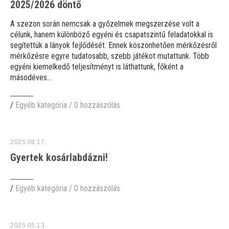
2025/2026 döntő
A szezon során nemcsak a győzelmek megszerzése volt a
célunk, hanem különböző egyéni és csapatszintű feladatokkal is
segítettük a lányok fejlődését. Ennek köszönhetően mérkőzésről
mérkőzésre egyre tudatosabb, szebb játékot mutattunk. Több
egyéni kiemelkedő teljesítményt is láthattunk, főként a
másodéves...
/
Egyéb kategória
/
0 hozzászólás
2025.09.17.
Gyertek kosárlabdázni!
/
Egyéb kategória
/
0 hozzászólás
2025.05.13.