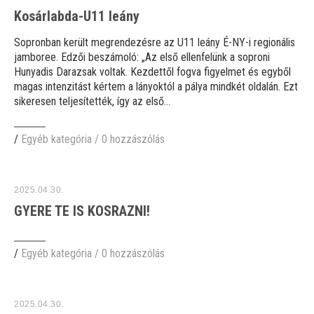
Kosárlabda-U11 leány
Sopronban került megrendezésre az U11 leány É-NY-i regionális
jamboree. Edzői beszámoló: „Az első ellenfelünk a soproni
Hunyadis Darazsak voltak. Kezdettől fogva figyelmet és egyből
magas intenzitást kértem a lányoktól a pálya mindkét oldalán. Ezt
sikeresen teljesítették, így az első...
/
Egyéb kategória
/
0 hozzászólás
2025.04.30.
GYERE TE IS KOSRAZNI!
/
Egyéb kategória
/
0 hozzászólás
2025.04.30.