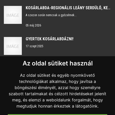
KOSÁRLABDA-REGIONÁLIS LEÁNY SERDÜLŐ, KE- 2025/2026 DÖNTŐ
A szezon során nemcsak a győzelmek...
05 máj 2026
GYERTEK KOSÁRLABDÁZNI!
17 szept 2025
Az oldal sütiket használ
KAPCSOLAT
Az oldal sütiket és egyéb nyomkövető
Nyitvatartás:
H-P 8:00 - 16:00
technológiákat alkalmaz, hogy javítsa a
böngészési élményét, azzal hogy személyre
+36 20 959 7483
szabott tartalmakat és célzott hirdetéseket jelenít
sportkozpont@szombathelysport.hu
meg, és elemzi a weboldalunk forgalmát, hogy
megtudjuk honnan érkeztek a látogatóink.
9700 Szombathely, Sugár út 18.