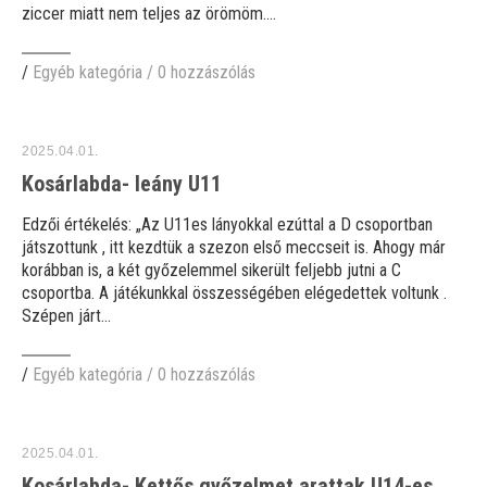
ziccer miatt nem teljes az örömöm....
/
Egyéb kategória
/
0 hozzászólás
2025.04.01.
Kosárlabda- leány U11
Edzői értékelés: „Az U11es lányokkal ezúttal a D csoportban
játszottunk , itt kezdtük a szezon első meccseit is. Ahogy már
korábban is, a két győzelemmel sikerült feljebb jutni a C
csoportba. A játékunkkal összességében elégedettek voltunk .
Szépen járt...
/
Egyéb kategória
/
0 hozzászólás
2025.04.01.
Kosárlabda- Kettős győzelmet arattak U14-es