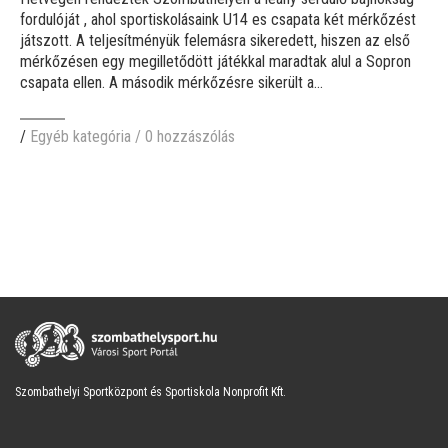
fordulóját , ahol sportiskolásaink U14 es csapata két mérkőzést
játszott. A teljesítményük felemásra sikeredett, hiszen az első
mérkőzésen egy megilletődött játékkal maradtak alul a Sopron
csapata ellen. A második mérkőzésre sikerült a...
/
Egyéb kategória
/
0 hozzászólás
Szombathelyi Sportközpont és Sportiskola Nonprofit Kft.