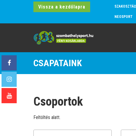
Vissza a kezdőlapra
SZAKOSZTÁL
NEOSPORT
CSAPATAINK
Csoportok
Feltöltés alatt.