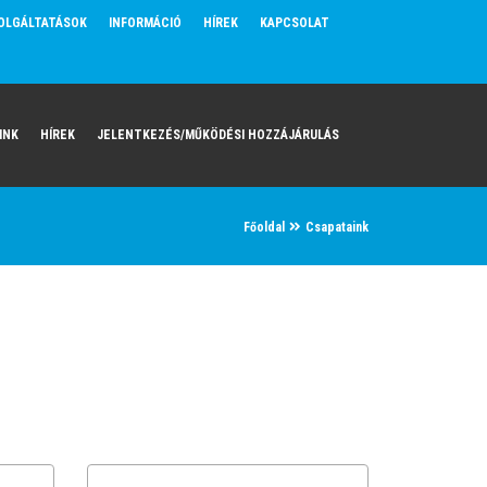
OLGÁLTATÁSOK
INFORMÁCIÓ
HÍREK
KAPCSOLAT
INK
HÍREK
JELENTKEZÉS/MŰKÖDÉSI HOZZÁJÁRULÁS
Főoldal
Csapataink