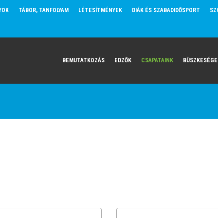
YOK
TÁBOR, TANFOLYAM
LÉTESÍTMÉNYEK
DIÁK ÉS SZABADIDŐSPORT
SZ
BEMUTATKOZÁS
EDZŐK
CSAPATAINK
BÜSZKESÉGE