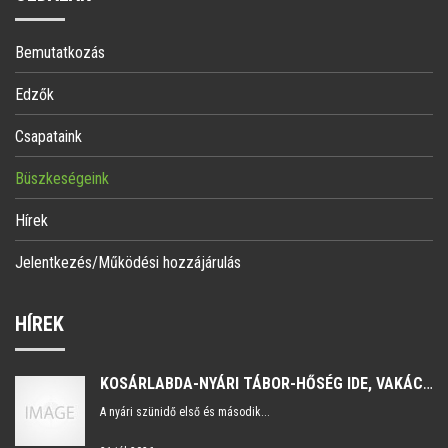
Bemutatkozás
Edzők
Csapataink
Büszkeségeink
Hírek
Jelentkezés/Működési hozzájárulás
HÍREK
KOSÁRLABDA-NYÁRI TÁBOR-HŐSÉG IDE, VAKÁCIÓ ODA, A LABDA MÉGIS PATTOG A TORNACSARNOKBAN.
A nyári szünidő első és második...