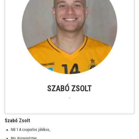
SZABÓ ZSOLT
-
Szabó Zsolt
NB 1 A csoportos játékos,
Mo. Kupagyőztes,