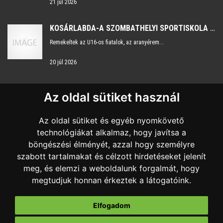
21 júl 2026
KOSÁRLABDA-A SZOMBATHELYI SPORTISKOLA NYERTE A NEMZETKÖZI UTÁNPÓTLÁS KOSÁRLABDATORNÁT HORVÁTORSZÁGBAN.
Remekeltek az U16-os fiatalok, az aranyérem...
20 júl 2026
Az oldal sütiket használ
KAPCSOLAT
Az oldal sütiket és egyéb nyomkövető
Nyitvatartás:
H-P 8:00 - 16:00
technológiákat alkalmaz, hogy javítsa a
böngészési élményét, azzal hogy személyre
+36 20 959 7483
szabott tartalmakat és célzott hirdetéseket jelenít
sportkozpont@szombathelysport.hu
meg, és elemzi a weboldalunk forgalmát, hogy
megtudjuk honnan érkeztek a látogatóink.
9700 Szombathely, Sugár út 18.
Elfogadom