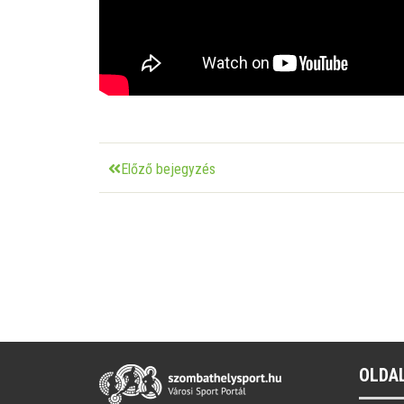
Előző bejegyzés
OLDA