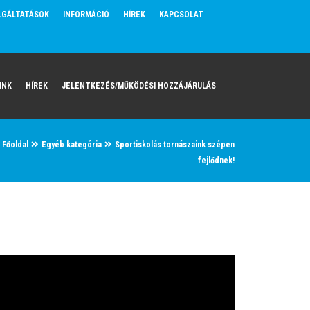
LGÁLTATÁSOK
INFORMÁCIÓ
HÍREK
KAPCSOLAT
INK
HÍREK
JELENTKEZÉS/MŰKÖDÉSI HOZZÁJÁRULÁS
Főoldal
Egyéb kategória
Sportiskolás tornászaink szépen
fejlődnek!